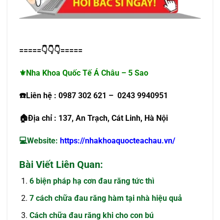
=====
👇👇👇
=====
⚜
️Nha Khoa Quốc Tế Á Châu – 5
Sao
☎️
Liên hệ : 0987 302 621 – 0243 9940951
🏠
Địa chỉ : 137, An Trạch, Cát Linh, Hà Nội
💻Website:
https://nhakhoaquocteachau.vn/
Bài Viết Liên Quan:
6 biện pháp hạ cơn đau răng tức thì
7 cách chữa đau răng hàm tại nhà hiệu quả
Cách chữa đau răng khi cho con bú