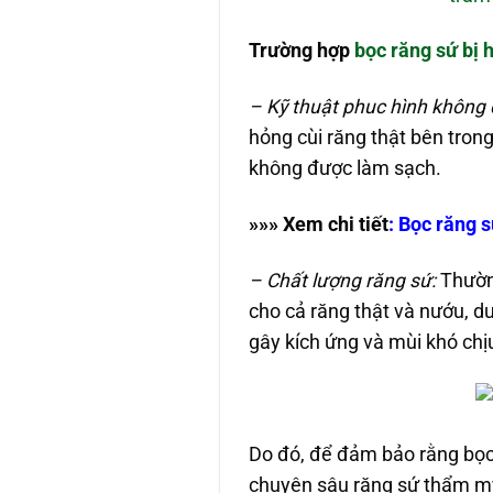
Trường hợp
bọc răng sứ bị 
– Kỹ thuật phuc hình không
hỏng cùi răng thật bên tron
không được làm sạch.
»»» Xem chi tiế
t
:
Bọc răng s
– Chất lượng răng sứ:
Thường
cho cả răng thật và nướu, dư
gây kích ứng và mùi khó ch
Do đó, để đảm bảo rằng bọc 
chuyên sâu răng sứ thẩm mỹ