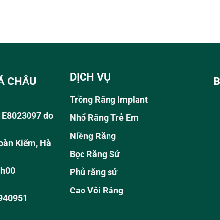
DỊCH VỤ
Á CHÂU
B
Trồng Răng Implant
01E8023097 do
Nhổ Răng Trẻ Em
Niềng Răng
oàn Kiếm, Hà
Bọc Răng Sứ
8h00
Phủ răng sứ
Cao Vôi Răng
9940951