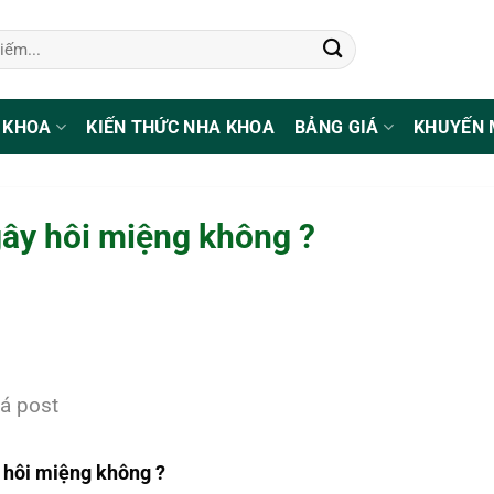
 KHOA
KIẾN THỨC NHA KHOA
BẢNG GIÁ
KHUYẾN 
gây hôi miệng không ?
á post
y hôi miệng không ?