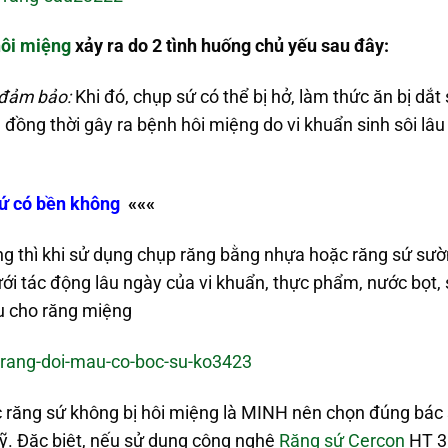
hôi miệng
xảy ra do 2 tình huống chủ yếu sau đây:
 đảm bảo:
Khi đó, chụp sứ có thể bị hở, làm thức ăn bị dắ
g đồng thời gây ra bệnh hôi miệng do vi khuẩn sinh sôi lâ
ứ có bền không
«««
 thì khi sử dụng chụp răng bằng nhựa hoặc răng sứ sườn 
ới tác động lâu ngày của vi khuẩn, thực phẩm, nước bọt, s
ịu cho răng miệng
răng sứ không bị hôi miệng là MINH nên chọn đúng bác s
. Đặc biệt, nếu sử dụng công nghệ
Răng sứ Cercon
HT 3