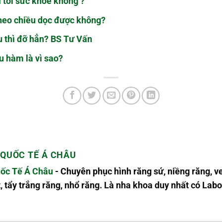
ì tới sức khỏe không ?
theo chiều dọc được không?
u thì đỡ hẳn? BS Tư Vấn
u hàm là vì sao?
QUỐC TẾ Á CHÂU
ốc Tế Á Châu
- Chuyên phục hình răng sứ, niềng răng, v
, tẩy trắng răng, nhổ răng. Là nha khoa duy nhất có L