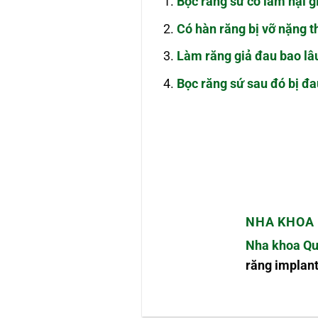
Bọc răng sứ có làm hại g
Có hàn răng bị vỡ nặng 
Làm răng giả đau bao lâ
Bọc răng sứ sau đó bị đa
NHA KHOA 
Nha khoa Qu
răng implant