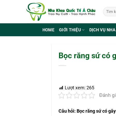
Bỏ
qua
nội
dung
HOME
GIỚI THIỆU
DỊCH VỤ NHA
Bọc răng sứ có 
Lượt xem:
265
Đánh gi
Câu hỏi: Bọc răng sứ có gâ