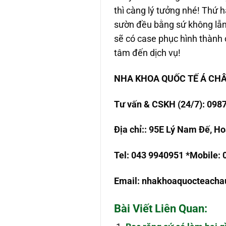
thì càng lý tưởng nhé! Thứ h
sườn đều bằng sứ không lẫn 
sẽ có case phục hình thành 
tâm đến dịch vụ!
NHA KHOA QU
Ố
C T
Ế
Á CH
T
ư
v
ấ
n & CSKH (24/7): 098
Đ
ị
a ch
ỉ
:
: 95E Lý Nam Đế, Ho
Tel: 043 9940951
*Mobile:
Email:
nhakhoaquocteach
Bài Viết Liên Quan: