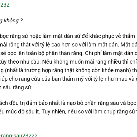
g không ?
hể bọc răng sứ hoặc làm mặt dán sứ để khắc phục vẻ thẩm
mài răng thật với tỷ lệ cao hơn so với làm mặt dán. Mặt d
 sẽ bọc lên toàn bộ phần thân răng. Chi phí làm mặt dán 
 tùy theo nhu cầu. Nếu không muốn mài răng nhiều thì ch
 (nhất là trường hợp răng thật không còn khỏe mạnh) th
iúp cho răng cửa của bạn thẩm mỹ với tỷ lệ như nhau và
 sâu răng sứ.
cách đều trị đảm bảo nhất là nạo bỏ phần răng sâu và bọc
u mức độ sâu ít. Tuy nhiên, nếu so với làm chụp răng sứ