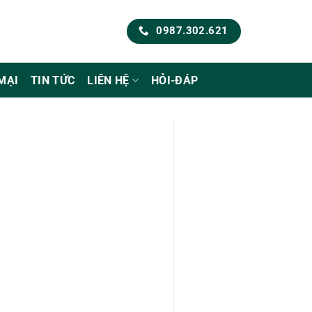
0987.302.621
MẠI
TIN TỨC
LIÊN HỆ
HỎI-ĐÁP