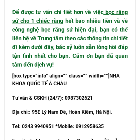
Để được tư vấn chi tiết hơn về việc
bọc răng
sứ cho 1 chiếc răng
hết bao nhiêu tiền và về
công nghệ bọc răng sứ hiện đại, bạn có thể
liên hệ về Trung tâm theo các thông tin chi tiết
đi kèm dưới đây, bác sỹ luôn sẵn lòng hồi đáp
tận tình nhất cho bạn. Cảm ơn bạn đã quan
tâm đến dịch vụ!
[box type=”info” align=”” class=”” width=””]NHA
KHOA QU
Ố
C T
Ế
Á CHÂU
T
ư
v
ấ
n & CSKH (24/7): 0987302621
Đ
ị
a ch
ỉ
:
: 95E Lý Nam Đế, Hoàn Kiếm, Hà Nội.
Tel: 0243 9940951 *Mobile: 0912958635