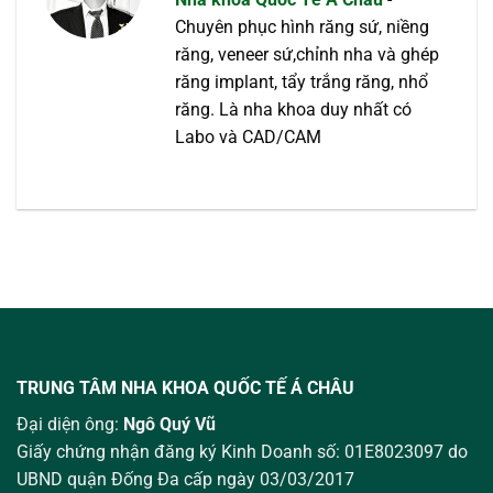
Chuyên phục hình răng sứ, niềng
răng, veneer sứ,chỉnh nha và ghép
răng implant, tẩy trắng răng, nhổ
răng. Là nha khoa duy nhất có
Labo và CAD/CAM
TRUNG TÂM NHA KHOA QUỐC TẾ Á CHÂU
Đại diện ông:
Ngô Quý Vũ
Giấy chứng nhận đăng ký Kinh Doanh số: 01E8023097 do
UBND quận Đống Đa cấp ngày 03/03/2017