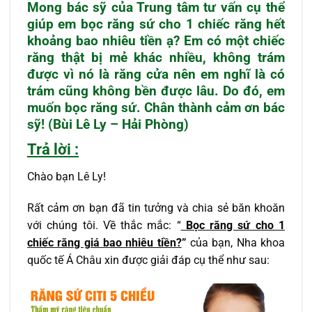
Mong bác sỹ của Trung tâm tư vấn cụ thể
giúp em bọc răng sứ cho 1 chiếc răng hết
khoảng bao nhiêu tiền ạ? Em có một chiếc
răng thật bị mẻ khác nhiều, không trám
được vì nó là răng cửa nên em nghĩ là có
trám cũng không bền được lâu. Do đó, em
muốn bọc răng sứ. Chân thành cảm ơn bác
sỹ! (Bùi Lê Ly – Hải Phòng)
Trả lời :
Chào bạn Lê Ly!
Rất cảm ơn bạn đã tin tưởng và chia sẻ băn khoăn
với chúng tôi. Về thắc mắc: “
Bọc răng sứ cho 1
chiếc răng giá bao nhiêu tiền?
”
của bạn, Nha khoa
quốc tế Á Châu xin được giải đáp cụ thể như sau: