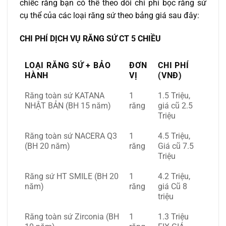
chiếc răng bạn có thể theo dõi chi phí bọc răng sứ
cụ thể của các loại răng sứ theo bảng giá sau đây:
CHI PHÍ DỊCH VỤ RĂNG SỨ CT 5 CHIỀU
LOẠI RĂNG SỨ + BẢO
ĐƠN
CHI PHÍ
HÀNH
VỊ
(VNĐ)
Răng toàn sứ KATANA
1
1.5 Triệu,
NHẬT BẢN (BH 15 năm)
răng
giá cũ 2.5
Triệu
Răng toàn sứ NACERA Q3
1
4.5 Triệu,
(BH 20 năm)
răng
Giá cũ 7.5
Triệu
Răng sứ HT SMILE (BH 20
1
4.2 Triệu,
năm)
răng
giá Cũ 8
triệu
Răng toàn sứ Zirconia (BH
1
1.3 Triệu