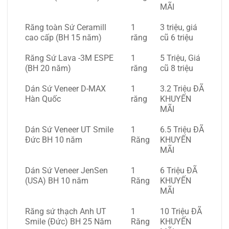
MÃI
Răng toàn Sứ Ceramill
1
3 triệu, giá
cao cấp (BH 15 năm)
răng
cũ 6 triệu
Răng Sứ Lava -3M ESPE
1
5 Triệu, Giá
(BH 20 năm)
răng
cũ 8 triệu
Dán Sứ Veneer D-MAX
1
3.2 Triệu ĐÃ
Hàn Quốc
răng
KHUYẾN
MÃI
Dán Sứ Veneer UT Smile
1
6.5 Triệu ĐÃ
Đức BH 10 năm
Răng
KHUYẾN
MÃI
Dán Sứ Veneer JenSen
1
6 Triệu ĐÃ
(USA) BH 10 năm
Răng
KHUYẾN
MÃI
Răng sứ thạch Anh UT
1
10 Triệu ĐÃ
Smile (Đức) BH 25 Năm
Răng
KHUYẾN