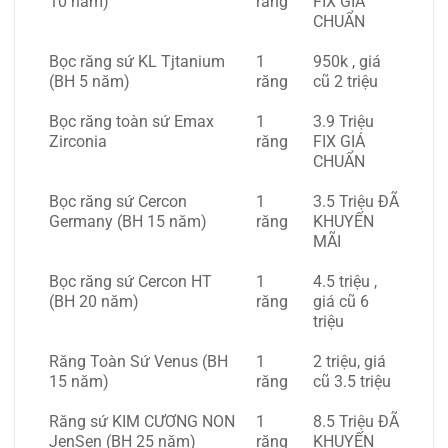
10 năm)
răng
FIX GIÁ
CHUẨN
Bọc răng sứ KL Tjtanium
1
950k , giá
(BH 5 năm)
răng
cũ 2 triệu
Bọc răng toàn sứ Emax
1
3.9 Triệu
Zirconia
răng
FIX GIÁ
CHUẨN
Bọc răng sứ Cercon
1
3.5 Triệu ĐÃ
Germany (BH 15 năm)
răng
KHUYẾN
MÃI
Bọc răng sứ Cercon HT
1
4.5 triệu ,
(BH 20 năm)
răng
giá cũ 6
triệu
Răng Toàn Sứ Venus (BH
1
2 triệu, giá
15 năm)
răng
cũ 3.5 triệu
Răng sứ KIM CƯƠNG NON
1
8.5 Triệu ĐÃ
JenSen (BH 25 năm)
răng
KHUYẾN