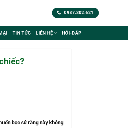
0987.302.621
MẠI
TIN TỨC
LIÊN HỆ
HỎI-ĐÁP
 chiếc?
 muốn bọc sứ răng này không