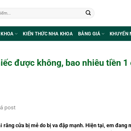
 KHOA
KIẾN THỨC NHA KHOA
BẢNG GIÁ
KHUYẾN 
iếc được không, bao nhiêu tiền 1
á post
ái răng cửa bị mẻ do bị va đập mạnh. Hiện tại, em đang