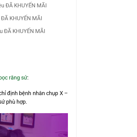
iệu ĐÃ KHUYẾN MÃI
ệu ĐÃ KHUYẾN MÃI
iệu ĐÃ KHUYẾN MÃI
bọc răng sứ
:
chỉ định bệnh nhân chụp X –
 sứ phù hợp.