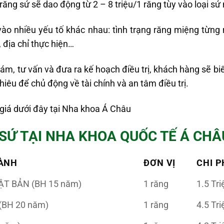
ăng sứ sẽ dao động từ 2 – 8 triệu/1 răng tùy vào loại s
ào nhiều yếu tố khác nhau: tình trạng răng miệng từng n
, địa chỉ thực hiện…
ám, tư vấn và đưa ra kế hoạch điều trị, khách hàng sẽ bi
nhiêu để chủ động về tài chính và an tâm điều trị.
giá dưới đây tại Nha khoa Á Châu
SỨ TẠI NHA KHOA QUỐC TẾ Á CHÂ
HÀNH
ĐƠN VỊ
CHI P
ẬT BẢN (BH 15 năm)
1 răng
1.5 Tri
(BH 20 năm)
1 răng
4.5 Tri