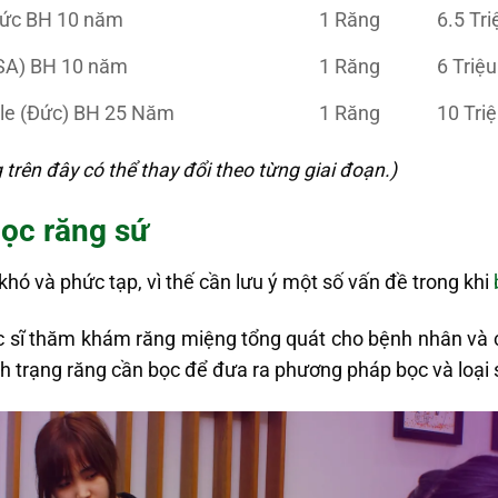
Đức BH 10 năm
1 Răng
6.5 Tr
SA) BH 10 năm
1 Răng
6 Tri
le (Đức) BH 25 Năm
1 Răng
10 Tr
 trên đây có thể thay đổi theo từng giai đoạn.)
bọc răng sứ
khó và phức tạp, vì thế cần lưu ý một số vấn đề trong khi
ác sĩ thăm khám răng miệng tổng quát cho bệnh nhân và 
nh trạng răng cần bọc để đưa ra phương pháp bọc và loại