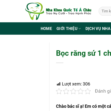
Bỏ
qua
nội
dung
HOME
GIỚI THIỆU
DỊCH VỤ NHA
Bọc răng sứ 1 ch
Lượt xem:
306
Đánh gi
Chào bác sĩ ạ! Em có một c