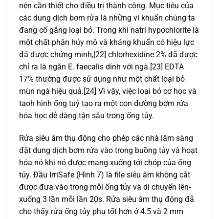
nên cần thiết cho điều trị thành công. Mục tiêu của
các dung dịch bơm rửa là những vi khuẩn chúng ta
đang cố gắng loại bỏ. Trong khi natri hypochlorite là
một chất phân hủy mô và kháng khuẩn có hiệu lực
đã được chứng minh,[22] chlorhexidine 2% đã được
chỉ ra là ngăn E. faecalis dính với ngà.[23] EDTA
17% thường được sử dụng như một chất loại bỏ
mùn ngà hiệu quả.[24] Vì vậy, việc loại bỏ cơ học và
taoh hình ống tuỷ tạo ra một con đường bơm rửa
hóa học dễ dàng tận sâu trong ống tủy.
Rửa siêu âm thụ động cho phép các nhà lâm sàng
đặt dung dịch bơm rửa vào trong buồng tủy và hoạt
hóa nó khi nó được mang xuống tới chóp của ống
tủy. Đầu IrriSafe (Hình 7) là file siêu âm không cắt
được đưa vào trong mỗi ống tủy và di chuyển lên-
xuống 3 lần mỗi lần 20s. Rửa siêu âm thụ động đã
cho thấy rửa ống tủy phụ tốt hơn ở 4.5 và 2 mm