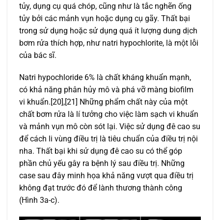
tủy, dụng cụ quá chóp, cũng như là tắc nghẽn ống
tủy bởi các mảnh vụn hoặc dụng cụ gãy. Thất bại
trong sử dụng hoặc sử dụng quá ít lượng dung dịch
bơm rửa thích hợp, như natri hypochlorite, là một lỗi
của bác sĩ.
Natri hypochloride 6% là chất kháng khuẩn mạnh,
có khả năng phân hủy mô và phá vỡ màng biofilm
vi khuẩn.[20],[21] Những phẩm chất này của một
chất bơm rửa là lí tưởng cho việc làm sạch vi khuẩn
và mảnh vụn mô còn sót lại. Việc sử dụng đê cao su
để cách li vùng điều trị là tiêu chuẩn của điều trị nội
nha. Thất bại khi sử dụng đê cao su có thể góp
phần chủ yếu gây ra bệnh lý sau điều trị. Những
case sau đây minh họa khả năng vượt qua điều trị
không đạt trước đó để lành thương thành công
(Hình 3a-c).