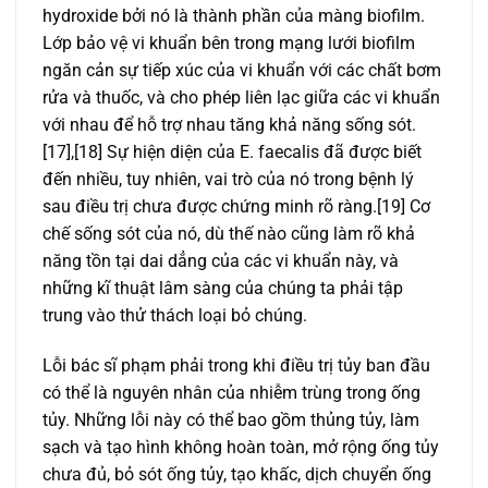
hydroxide bởi nó là thành phần của màng biofilm.
Lớp bảo vệ vi khuẩn bên trong mạng lưới biofilm
ngăn cản sự tiếp xúc của vi khuẩn với các chất bơm
rửa và thuốc, và cho phép liên lạc giữa các vi khuẩn
với nhau để hỗ trợ nhau tăng khả năng sống sót.
[17],[18] Sự hiện diện của E. faecalis đã được biết
đến nhiều, tuy nhiên, vai trò của nó trong bệnh lý
sau điều trị chưa được chứng minh rõ ràng.[19] Cơ
chế sống sót của nó, dù thế nào cũng làm rõ khả
năng tồn tại dai dẳng của các vi khuẩn này, và
những kĩ thuật lâm sàng của chúng ta phải tập
trung vào thử thách loại bỏ chúng.
Lỗi bác sĩ phạm phải trong khi điều trị tủy ban đầu
có thể là nguyên nhân của nhiễm trùng trong ống
tủy. Những lỗi này có thể bao gồm thủng tủy, làm
sạch và tạo hình không hoàn toàn, mở rộng ống tủy
chưa đủ, bỏ sót ống tủy, tạo khấc, dịch chuyển ống