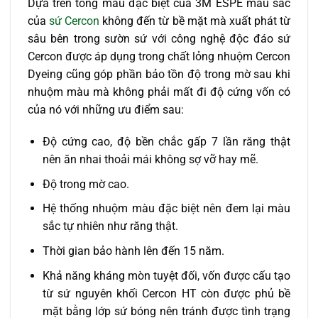
Dựa trên tông màu đặc biệt của 3M ESPE màu sắc
của
sứ Cercon
không đến từ bề mặt mà xuất phát từ
sâu bên trong sườn sứ với công nghệ độc đáo sứ
Cercon được áp dụng trong chất lỏng nhuộm Cercon
Dyeing cũng góp phần bảo tồn độ trong mờ sau khi
nhuộm màu mà không phải mất đi độ cứng vốn có
của nó với những ưu điểm sau:
Độ cứng cao, độ bền chắc gấp 7 lần răng thật
nên ăn nhai thoải mái không sợ vỡ hay mẽ.
Độ trong mờ cao.
Hệ thống nhuộm màu đặc biệt nên đem lại màu
sắc tự nhiên như răng thật.
Thời gian bảo hành lên đến 15 năm.
Khả năng kháng mòn tuyệt đối, vốn được cấu tạo
từ sứ nguyên khối Cercon HT còn được phủ bề
mặt bằng lớp sứ bóng nên tránh được tình trạng