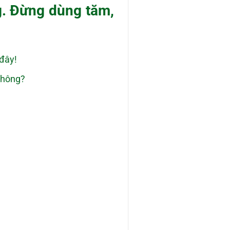
g. Đừng dùng tăm,
i đây!
 không?