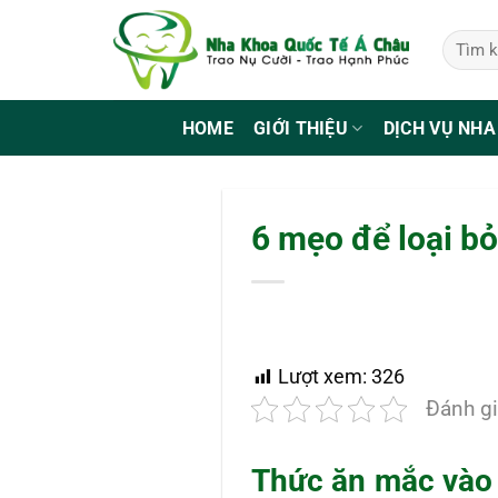
Bỏ
qua
nội
dung
HOME
GIỚI THIỆU
DỊCH VỤ NHA
6 mẹo để loại b
Lượt xem:
326
Đánh gi
Thức ăn mắc vào