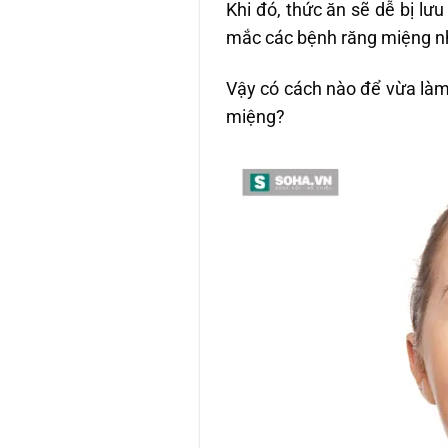
Khi đó, thức ăn sẽ dễ bị lưu
mắc các bệnh răng miệng n
Vậy có cách nào để vừa là
miệng?