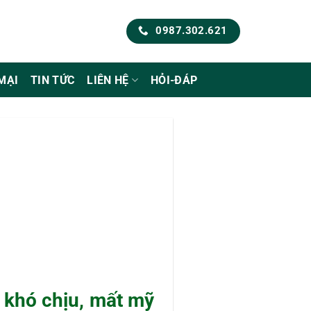
0987.302.621
MẠI
TIN TỨC
LIÊN HỆ
HỎI-ĐÁP
khó chịu, mất mỹ