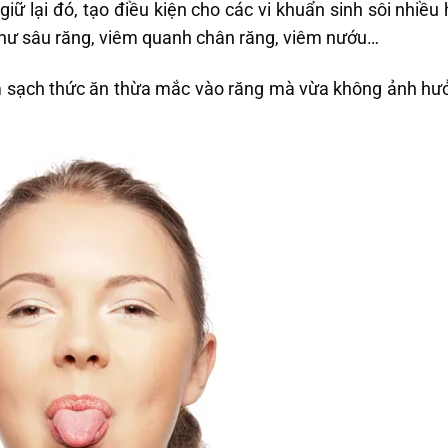
 giữ lại đó, tạo điều kiện cho các vi khuẩn sinh sôi nhiề
hư sâu răng, viêm quanh chân răng, viêm nướu…
m sạch thức ăn thừa mắc vào răng mà vừa không ảnh hưở