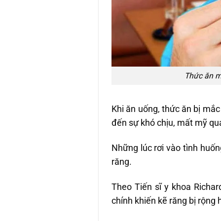
Thức ăn m
Khi ăn uống, thức ăn bị mắc
đến sự khó chịu, mất mỹ qu
Những lúc rơi vào tình huố
răng.
Theo Tiến sĩ y khoa Richar
chính khiến kẽ răng bị rộng 