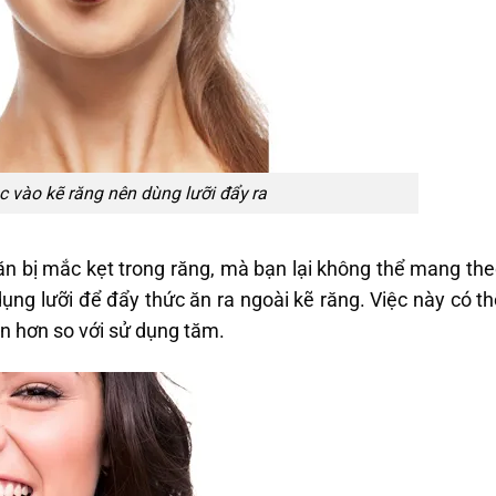
 vào kẽ răng nên dùng lưỡi đẩy ra
ăn bị mắc kẹt trong răng, mà bạn lại không thể mang th
ụng lưỡi để đẩy thức ăn ra ngoài kẽ răng. Việc này có t
àn hơn so với sử dụng tăm.