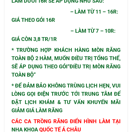
LÀM DƯỚI 16R SẼ ÁP DỤNG NHƯ SAU:
– LÀM TỪ 11 – 16R:
GIÁ THEO GÓI 16R
– LÀM TỪ 7 – 10R:
GIÁ CÒN 3,8 TR/1R
* TRƯỜNG HỢP KHÁCH HÀNG MÒN RĂNG
TOÀN BỘ 2 HÀM, MUỐN ĐIỀU TRỊ TỔNG THỂ,
SẼ ÁP DỤNG THEO GÓI
“ĐIỀU TRỊ MÒN RĂNG
TOÀN BỘ”
* ĐỂ ĐẢM BẢO KHÔNG TRÙNG LỊCH HẸN, VUI
LÒNG GỌI ĐIỆN TRƯỚC TỚI TRUNG TÂM ĐỂ
ĐẶT LỊCH KHÁM & TƯ VẤN KHUYẾN MÃI
GIẢM GIÁ LÀM RĂNG
CÁC CA
TRỒNG RĂNG
ĐIỂN HÌNH LÀM TẠI
NHA KHOA
QUỐC TẾ Á CHÂU