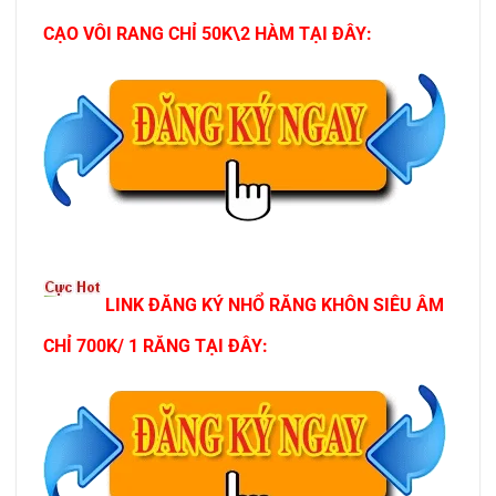
CẠO VÔI RANG CHỈ 50K\2 HÀM TẠI ĐÂY:
LINK ĐĂNG KÝ NHỔ RĂNG KHÔN SIÊU ÂM
CHỈ 700K/ 1 RĂNG TẠI ĐÂY: