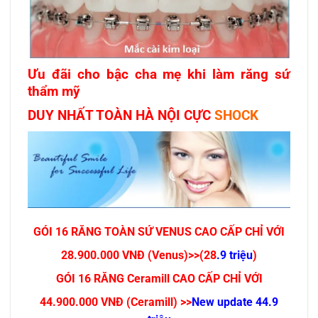
Ưu đãi cho bậc cha mẹ khi làm răng sứ
thẩm mỹ
DUY NHẤT TOÀN HÀ NỘI CỰC
SHOCK
GÓI 16
RĂNG TOÀN SỨ
VENUS CAO CẤP CHỈ VỚI
28.900.000 VNĐ (Venus)>>(28
.9 triệu
)
GÓI 16 R
ĂNG Ceramill CAO CẤP CHỈ VỚI
44.900.000 VNĐ (Ceramill) >>
New update 44.9