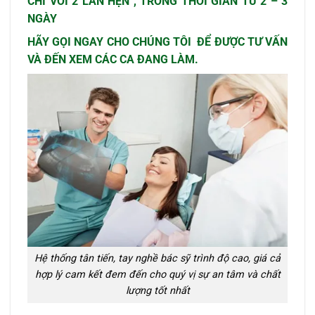
CHỈ VỚI 2 LẦN HẸN , TRONG THỜI GIAN TỪ 2 – 3
NGÀY
HÃY GỌI NGAY CHO CHÚNG TÔI
ĐỂ ĐƯỢC TƯ VẤN
VÀ ĐẾN XEM CÁC CA ĐANG LÀM.
Hệ thống tân tiến, tay nghề bác sỹ trình độ cao, giá cả
hợp lý cam kết đem đến cho quý vị sự an tâm và chất
lượng tốt nhất