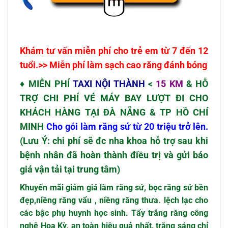
Khám tư vấn miễn phí cho trẻ em từ 7 đến 12
tuổi.>> Miễn phí làm sạch cao răng đánh bóng
♦ MIỄN PHÍ
TAXI NỘI THÀNH
<
15 KM
& HỖ
TRỢ CHI PHÍ VÉ MÁY BAY LƯỢT ĐI CHO
KHÁCH HÀNG TẠI
ĐÀ NẴNG & TP HỒ CHÍ
MINH
Cho gói làm răng sứ từ 20 triệu trở lên.
(Lưu Ý: chi phí sẽ đc nha khoa hỗ trợ sau khi
bệnh nhân đã hoàn thành điều trị và gửi báo
giá vận tải tại trung tâm)
Khuyến mãi
giảm giá làm răng
sứ,
bọc răng sứ
bền
đẹp,niềng răng vẩu , niềng răng thưa. lệch lạc cho
các bậc phụ huynh học sinh. Tẩy trắng răng công
nghệ Hoa Kỳ, an toàn hiệu quả nhất, trắng sáng chỉ