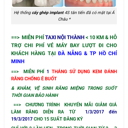
Hệ thống
cấy ghép implant
4S tân tiến đã có mặt tại Á
Châu *
==> MIỄN PHÍ
TAXI NỘI THÀNH
< 10 KM & HỖ
TRỢ CHI PHÍ VÉ MÁY BAY LƯỢT ĐI CHO
KHÁCH HÀNG TẠI
ĐÀ NẴNG & TP HỒ CHÍ
MINH
==>
MIỄN PHÍ
1
THÁNG SỬ DỤNG KEM ĐÁNH
RĂNG CHỐNG Ê BUỐT
& KHÁM, VỆ SINH RĂNG MIỆNG TRONG SUỐT
THỜI GIAN BẢO HÀNH
==> CHƯƠNG TRÌNH KHUYẾN MÃI GIẢM GIÁ
LÀM RĂNG DIỄN RA TỪ
1/3/2017 đến
19/3/2017
CHO 15 SUẤT ĐĂNG KÝ