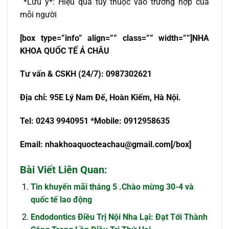
*Lưu ý*: Hiệu quả tùy thuộc vào trường hợp của
mỗi người
[box type=”info” align=”” class=”” width=””]NHA
KHOA QU
Ố
C T
Ế
Á CHÂU
T
ư
v
ấ
n & CSKH (24/7): 0987302621
Đ
ị
a ch
ỉ
:
95E Lý Nam Đế, Hoàn Kiếm, Hà Nội.
Tel: 0243 9940951 *Mobile: 0912958635
Email:
nhakhoaquocteachau@gmail.com
[/box]
Bài Viết Liên Quan:
Tin khuyến mãi tháng 5 .Chào mừng 30-4 và
quốc tế lao động
Endodontics Điều Trị Nội Nha Lại: Đạt Tới Thành