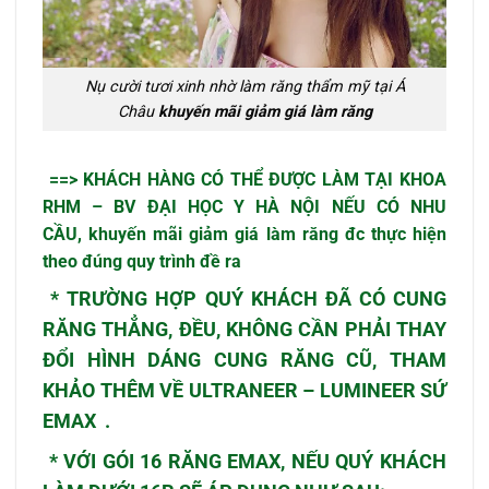
Nụ cười tươi xinh nhờ làm răng thẩm mỹ tại Á
Châu
khuyến mãi giảm giá làm răng
==> KHÁCH HÀNG CÓ THỂ ĐƯỢC LÀM TẠI
KHOA
RHM – BV ĐẠI HỌC Y HÀ NỘI
NẾU CÓ NHU
CẦU, khuyến mãi giảm giá làm răng đc thực hiện
theo đúng quy trình đề ra
* TRƯỜNG HỢP QUÝ KHÁCH ĐÃ CÓ CUNG
RĂNG THẲNG, ĐỀU, KHÔNG CẦN PHẢI THAY
ĐỔI HÌNH DÁNG CUNG RĂNG CŨ, THAM
KHẢO THÊM VỀ
ULTRANEER – LUMINEER SỨ
EMAX
.
* VỚI GÓI 16 RĂNG EMAX, NẾU QUÝ KHÁCH