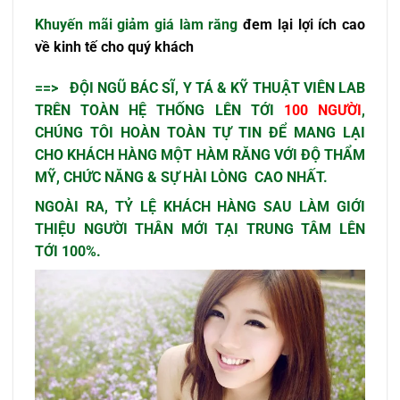
Khuyến mãi giảm giá làm răng
đem lại lợi ích cao
về kinh tế cho quý khách
==> ĐỘI NGŨ BÁC SĨ, Y TÁ & KỸ THUẬT VIÊN LAB
TRÊN TOÀN HỆ THỐNG LÊN TỚI
100 NGƯỜI
,
CHÚNG TÔI HOÀN TOÀN TỰ TIN ĐỂ MANG LẠI
CHO KHÁCH HÀNG MỘT HÀM RĂNG VỚI ĐỘ THẨM
MỸ, CHỨC NĂNG & SỰ HÀI LÒNG CAO NHẤT.
NGOÀI RA, TỶ LỆ KHÁCH HÀNG SAU LÀM GIỚI
THIỆU NGƯỜI THÂN MỚI TẠI TRUNG TÂM LÊN
TỚI
100%.