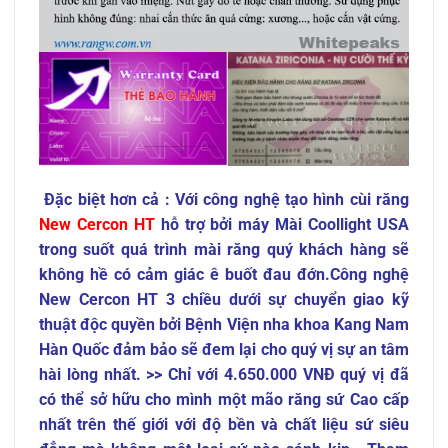
Đặc biệt hơn cả
: Với công nghệ tạo hình cùi răng
New Cercon HT
hỗ trợ bởi máy Mài Coollight USA
trong suốt quá trình mài răng quý khách hàng sẽ
không hề có cảm giác ê buốt đau đớn.Công nghệ
New Cercon HT 3 chiều dưới sự chuyển giao kỹ
thuật độc quyền bởi Bệnh Viện nha khoa Kang Nam
Hàn Quốc đảm bảo sẽ đem lại cho quý vị sự an tâm
hài lòng nhất. >> Chỉ với 4.650.000 VNĐ quý vị đã
có thể sở hữu cho mình một mão răng sứ Cao cấp
nhất trên thế giới với độ bền và chất liệu sứ siêu