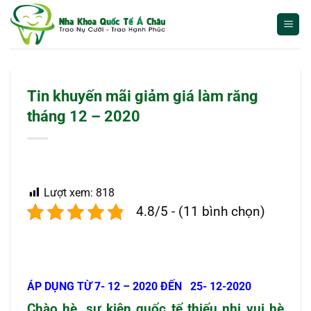
Bỏ
qua
nội
dung
Tin khuyến mãi giảm giá làm răng
tháng 12 – 2020
Lượt xem:
818
4.8/5 - (11 bình chọn)
ÁP DỤNG TỪ 7- 12 – 2020 ĐẾN 25- 12-2020
Chào hè, sự kiện quốc tế thiếu nhi vui hè