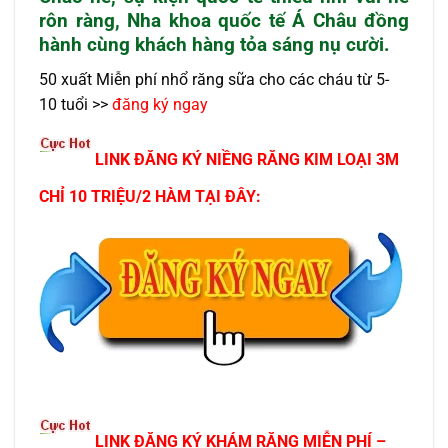
rôn ràng, Nha khoa quốc tế Á Châu đồng
hành cùng khách hàng tỏa sáng nụ cười.
50 xuất Miễn phí nhổ răng sữa cho các cháu từ 5-
10 tuổi >>
đăng ký ngay
LINK ĐĂNG KÝ NIỀNG RĂNG KIM LOẠI 3M
CHỈ 10 TRIỆU/2 HÀM TẠI ĐÂY:
LINK ĐĂNG KÝ KHÁM RĂNG MIỄN PHÍ –