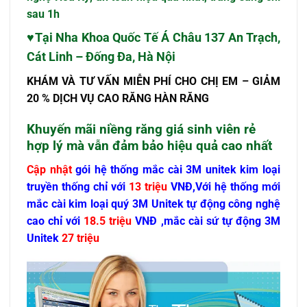
sau 1h
♥Tại Nha Khoa Quốc Tế Á Châu 137 An Trạch,
Cát Linh – Đống Đa, Hà Nội
KHÁM VÀ TƯ VẤN MIỄN PHÍ CHO CHỊ EM – GIẢM
20 % DỊCH VỤ CAO RĂNG HÀN RĂNG
Khuyến mãi niềng răng giá sinh viên rẻ
hợp lý mà vẫn đảm bảo hiệu quả cao nhất
Cập nhật
gói hệ thống mắc cài 3M unitek kim loại
truyền thống chỉ với
13 triệu
VNĐ,Với hệ thống mới
mắc cài kim loại quý 3M Unitek tự động công nghệ
cao chỉ với
18.5 triệu
VNĐ ,mắc cài sứ tự động 3M
Unitek
27 triệu