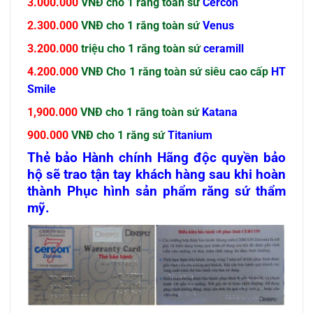
3.000.000
VNĐ cho 1 răng toàn sứ
Cercon
2.300.000
VNĐ cho 1 răng toàn sứ
Venus
3.200.000
triệu cho 1 răng toàn sứ
ceramill
4.200.000
VNĐ Cho 1 răng toàn sứ siêu cao cấp
HT
Smile
1,900.000
VNĐ cho 1 răng toàn sứ
Katana
900.000
VNĐ cho 1 răng sứ
Titanium
Thẻ bảo Hành chính Hãng độc quyền bảo
hộ sẽ trao tận tay khách hàng sau khi hoàn
thành Phục hình sản phẩm
răng sứ thẩm
mỹ
.