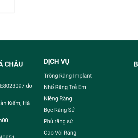
DỊCH VỤ
Á CHÂU
B
Trồng Răng Implant
01E8023097 do
Nhổ Răng Trẻ Em
Niềng Răng
àn Kiếm, Hà
Bọc Răng Sứ
8h00
Phủ răng sứ
Cao Vôi Răng
940951