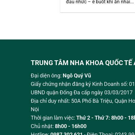
đau nhức – ê buốt khi ăn nhai...
TRUNG TÂM NHA KHOA QUỐC TẾ 
Đại diện ông:
Ngô Quý Vũ
Giấy chứng nhận đăng ký Kinh Doanh số: 
UBND quận Đống Đa cấp ngày 03/03/2017
Địa chỉ duy nhất: 50A Phố Bà Triệu,
Quận Ho
Nội
Thời gian làm việc:
Thứ 2 - Thứ 7: 8h00 - 1
Chủ nhật:
8h00 - 16h00
Hotline:
0987 302 621
- Điện Thoại: 0243.9