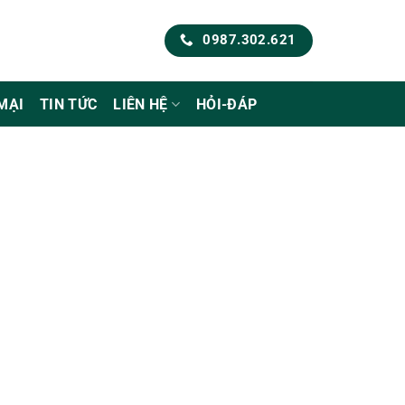
0987.302.621
MẠI
TIN TỨC
LIÊN HỆ
HỎI-ĐÁP