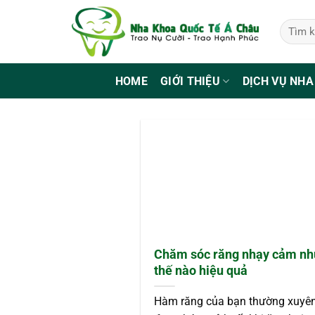
Bỏ
qua
nội
dung
HOME
GIỚI THIỆU
DỊCH VỤ NHA
Chăm sóc răng nhạy cảm nh
thế nào hiệu quả
Hàm răng của bạn thường xuyên