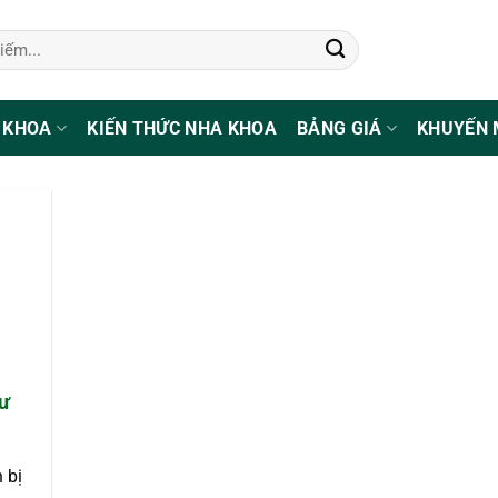
 KHOA
KIẾN THỨC NHA KHOA
BẢNG GIÁ
KHUYẾN 
ư
 bị